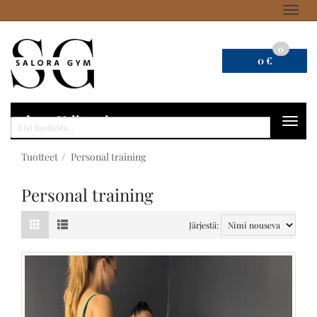
Navig
0
0 €
Valitse sivu
Navig
Haku
Tuotteet
Personal training
Personal training
Järjestä: