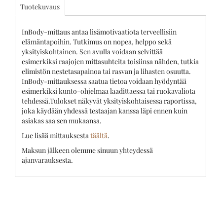
Tuotekuvaus
InBody-mittaus antaa lisämotivaatiota terveellisiin
elämäntapoihin. Tutkimus on nopea, helppo sekä
yksityiskohtainen. Sen avulla voidaan selvittää
esimerkiksi raajojen mittasuhteita toisiinsa nähden, tutkia
elimistön nestetasapainoa tai rasvan ja lihasten osuutta.
InBody-mittauksessa saatua tietoa voidaan hyödyntää
esimerkiksi kunto-ohjelmaa laadittaessa tai ruokavaliota
tehdessä.Tulokset näkyvät yksityiskohtaisessa raportissa,
joka käydään yhdessä testaajan kanssa läpi ennen kuin
asiakas saa sen mukaansa.
Lue lisää mittauksesta
täältä
.
Maksun jälkeen olemme sinuun yhteydessä
ajanvarauksesta.