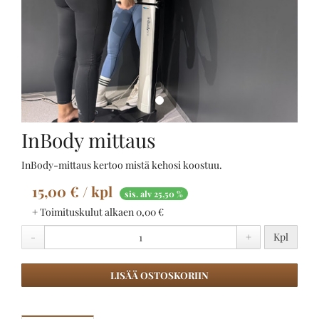
InBody mittaus
InBody-mittaus kertoo mistä kehosi koostuu.
15,00 € / kpl
sis. alv 25,50 %
+ Toimituskulut alkaen 0,00 €
-
+
Kpl
LISÄÄ OSTOSKORIIN