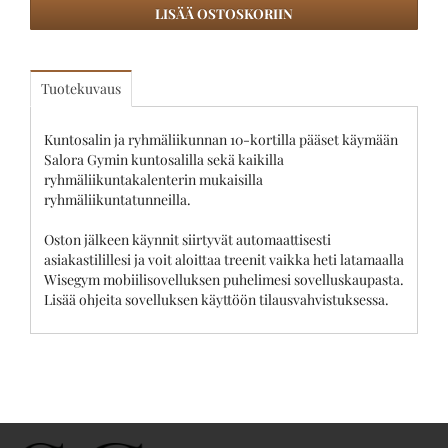
LISÄÄ OSTOSKORIIN
Tuotekuvaus
Kuntosalin ja ryhmäliikunnan 10-kortilla pääset käymään
Salora Gymin kuntosalilla sekä kaikilla
ryhmäliikuntakalenterin mukaisilla
ryhmäliikuntatunneilla.
Oston jälkeen käynnit siirtyvät automaattisesti
asiakastilillesi ja voit aloittaa treenit vaikka heti latamaalla
Wisegym mobiilisovelluksen puhelimesi sovelluskaupasta.
Lisää ohjeita sovelluksen käyttöön tilausvahvistuksessa.