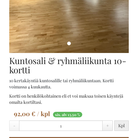
Kuntosali & ryhmäliikunta 10-
kortti
10 kertakäyntiä kuntosalille tai ryhmäliikuntaan. Kortti
voimassa 4 kuukautta.
Kortti on henkilökohtainen eli et voi maksaa toisen käyntejä
omalta kortiltasi.
92,00 € / kpl
sis. alv 13,50 %
-
+
Kpl