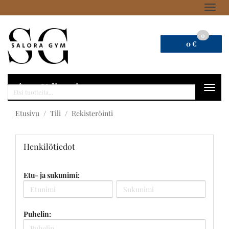
Navig
0
0 €
Valitse sivu
Navig
Haku
Etusivu
Tili
Rekisteröinti
Henkilötiedot
Etu- ja sukunimi:
Puhelin: