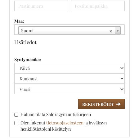
Maa:
Suomi
Lisätiedot
Syntymäaika:
REKISTERÖIDY
Haluan tilata Saloragym uutiskirjeen
Olen lukenut
tietosuojaselosteen
ja hyväksyn
henkilötietojeni käsittelyn