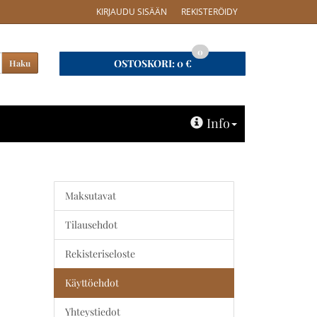
KIRJAUDU SISÄÄN
REKISTERÖIDY
0
OSTOSKORI:
0 €
Haku
Info
Maksutavat
Tilausehdot
Rekisteriseloste
Käyttöehdot
Yhteystiedot