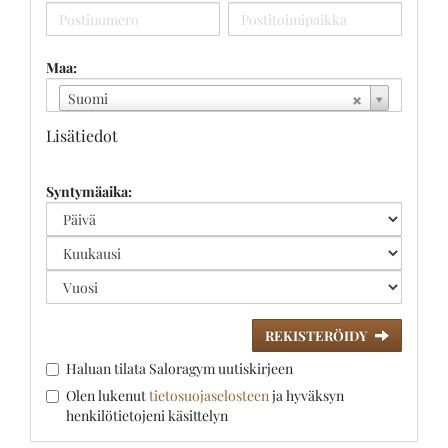
Maa:
Suomi
Lisätiedot
Syntymäaika:
REKISTERÖIDY
Haluan tilata Saloragym uutiskirjeen
Olen lukenut
tietosuojaselosteen
ja hyväksyn
henkilötietojeni käsittelyn