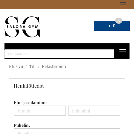
Navig
0
0 €
Valitse sivu
Navig
Haku
Etusivu
Tili
Rekisteröinti
Henkilötiedot
Etu- ja sukunimi:
Puhelin: