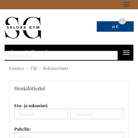
Navig
0
0 €
Valitse sivu
Navig
Haku
Etusivu
Tili
Rekisteröinti
Henkilötiedot
Etu- ja sukunimi:
Puhelin: