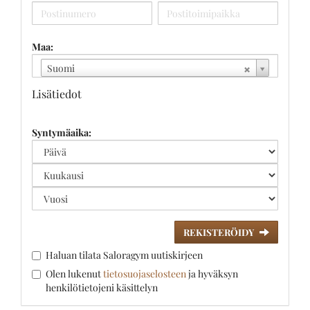
Maa:
Suomi
Lisätiedot
Syntymäaika:
REKISTERÖIDY
Haluan tilata Saloragym uutiskirjeen
Olen lukenut
tietosuojaselosteen
ja hyväksyn
henkilötietojeni käsittelyn