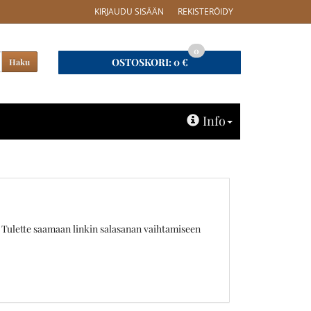
KIRJAUDU SISÄÄN
REKISTERÖIDY
0
OSTOSKORI:
0 €
Haku
Info
 Tulette saamaan linkin salasanan vaihtamiseen