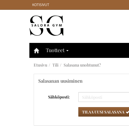
KOTISIVUT
Tuotteet
Etusivu
Tili
Salasana unohtunut?
Salasanan uusiminen
Sähköposti:
TILAA UUSI SALASANA