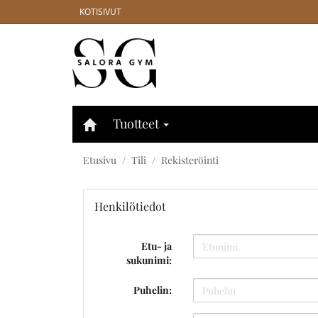
KOTISIVUT
Tuotteet
Etusivu
Tili
Rekisteröinti
Henkilötiedot
Etu- ja
sukunimi:
Puhelin: