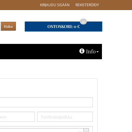
KIRJAUDU SISÄÄN
REKISTERÖIDY
0
OSTOSKORI:
0 €
Haku
Info