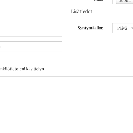
Suomi
Lisätiedot
Syntymäaika:
nkilötietojeni käsittelyn