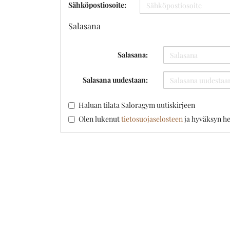
Sähköpostiosoite:
Salasana
Salasana:
Salasana uudestaan:
Haluan tilata Saloragym uutiskirjeen
Olen lukenut
tietosuojaselosteen
ja hyväksyn he